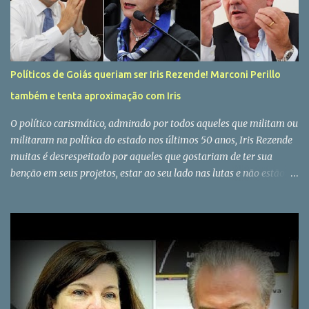
Políticos de Goiás queriam ser Iris Rezende! Marconi Perillo
também e tenta aproximação com Iris
O político carismático, admirado por todos aqueles que militam ou
militaram na política do estado nos últimos 50 anos, Iris Rezende
muitas é desrespeitado por aqueles que gostariam de ter sua
benção em seus projetos, estar ao seu lado nas lutas e não estão
por diversas razões. Políticos ou apadrinhados dos mesmos
falando mal de Iris é mato nesta terra, mas não é difícil perceber o
quanto todos em Goiás respeitam a história do líder peemedebista
que mantém o estilo único de fazer política a mais de meio século.
Para aqueles que não se lembram, ou fazem questão de esquecer,
todos os políticos de expressão em Goiás em algum momento da
sua vida pública teve alguma ligação com Iris Rezende. O
Governador Marconi Perillo, O Senador Ronaldo Caiado, o