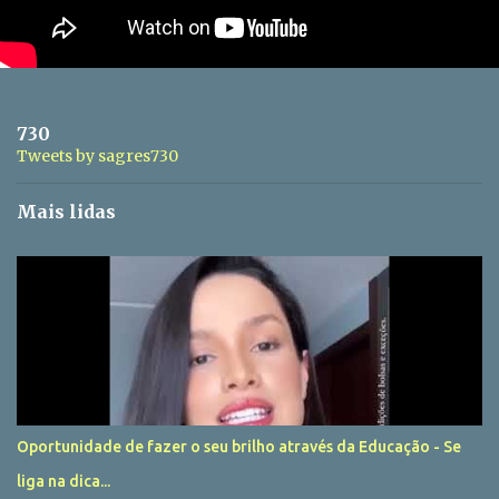
730
Tweets by sagres730
Mais lidas
Oportunidade de fazer o seu brilho através da Educação - Se
liga na dica...