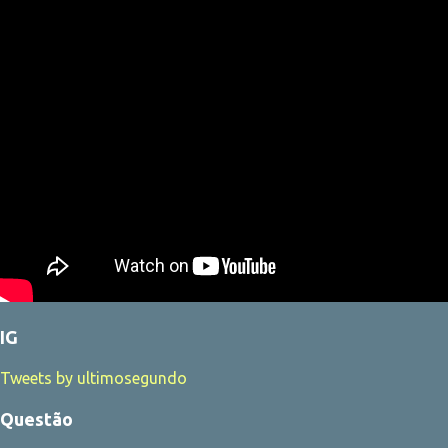
IG
Tweets by ultimosegundo
Questão