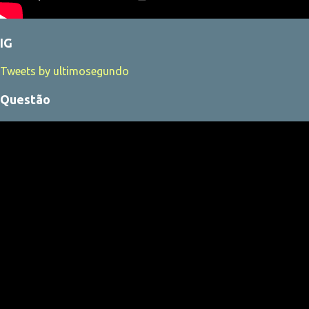
IG
Tweets by ultimosegundo
Questão