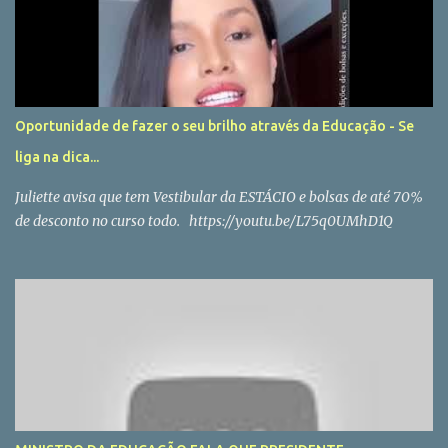
Oportunidade de fazer o seu brilho através da Educação - Se
liga na dica...
Juliette avisa que tem Vestibular da ESTÁCIO e bolsas de até 70%
de desconto no curso todo. https://youtu.be/L75q0UMhD1Q