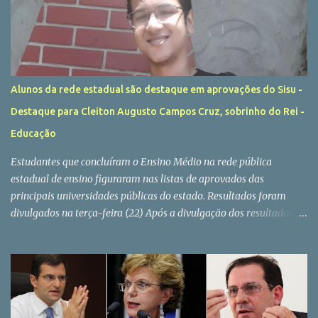
Alunos da rede estadual são destaque em aprovações do Sisu -
Destaque para Cleiton Augusto Campos Cruz, sobrinho do Rei -
Educação
Estudantes que concluíram o Ensino Médio na rede pública
estadual de ensino figuraram nas listas de aprovados das
principais universidades públicas do estado. Resultados foram
divulgados na terça-feira (22) Após a divulgação dos resultados do
Sisu 2022 (Sistema Unificado de Seleção), realizada na última
terça-feira (22/02), centenas de ex-alunos da rede estadual
celebraram o ingresso em algumas das principais instituições
públicas de ensino superior do país. Cleiton Augusto Campos Cruz,
de 17 anos, é um dos jovens que concluíram a 3ª série do Ensino
Médio no final do ano passado e que, agora, ingressam na