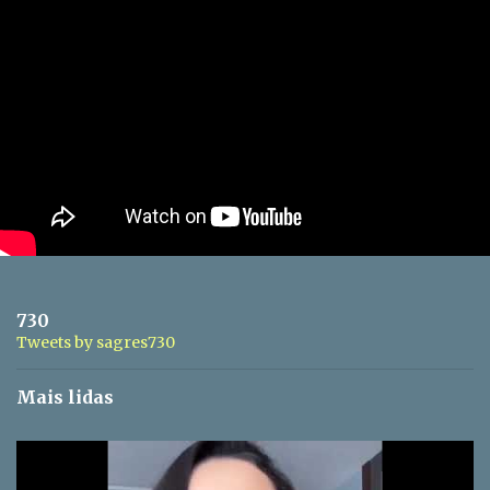
730
Tweets by sagres730
Mais lidas