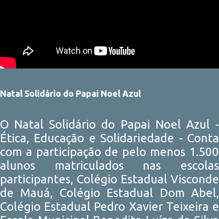
Natal Solidário do Papai Noel Azul
O Natal Solidário do Papai Noel Azul -
Ética, Educação e Solidariedade - Conta
com a participação de pelo menos 1.500
alunos matriculados nas escolas
participantes, Colégio Estadual Visconde
de Mauá, Colégio Estadual Dom Abel,
Colégio Estadual Pedro Xavier Teixeira e