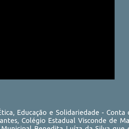
Ética, Educação e Solidariedade - Conta
ipantes, Colégio Estadual Visconde de M
a Municipal Benedita Luíza da Silva que