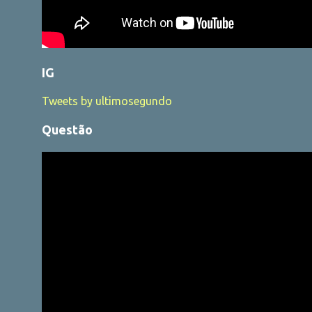
IG
Tweets by ultimosegundo
Questão