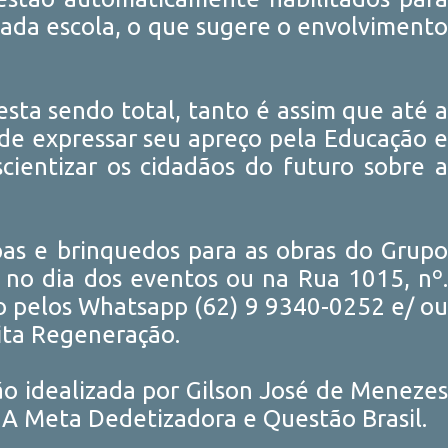
1
jun. 27
 cada escola, o que sugere o envolvimento
1
jun. 22
3
jun. 20
ta sendo total, tanto é assim que até a
2
jun. 14
 de expressar seu apreço pela Educação e
1
jun. 06
ientizar os cidadãos do futuro sobre a
1
jun. 05
2
mai. 31
pas e brinquedos para as obras do Grupo
1
mai. 23
 no dia dos eventos ou na Rua 1015, nº.
2
mai. 10
o pelos Whatsapp (62) 9 9340-0252 e/ ou
1
mai. 02
ita Regeneração.
1
abr. 01
ção idealizada por Gilson José de Menezes
1
mar. 07
 A Meta Dedetizadora e Questão Brasil.
1
fev. 27