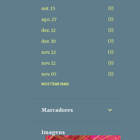
1
out. 15
1
ago. 27
1
dez. 12
3
dez. 10
3
nov. 22
1
nov. 12
1
nov. 05
MOSTRAR MAIS
1
out. 29
1
out. 15
2
out. 11
Marcadores
1
out. 06
1
out. 01
Imagens
3
set. 30