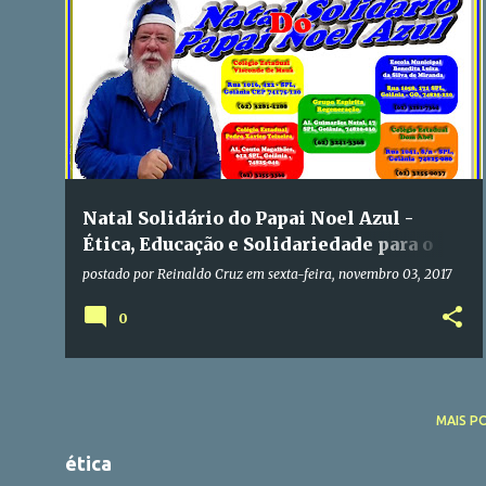
Natal Solidário do Papai Noel Azul -
Ética, Educação e Solidariedade para o
Bem do Brasil
postado por
Reinaldo Cruz
em
sexta-feira, novembro 03, 2017
0
MAIS P
ética