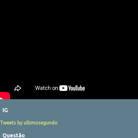
IG
Tweets by ultimosegundo
Questão