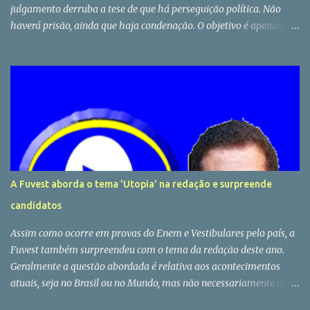
julgamento derruba a tese de que há perseguição política. Não
haverá prisão, ainda que haja condenação. O objetivo é apenas
impedir Lula candidato, não prende lo. Ciro Gomes disse ter lido
três vezes a sentença de Moro sobre Lula. E não conseguiu achar
provas. Advogados competentes já provaram minha inocência, diz
Lula em manifestação em Porto Alegre.
A Fuvest aborda o tema 'Utopia' na redação e surpreende
candidatos
Assim como ocorre em provas do Enem e Vestibulares pelo país, a
Fuvest também surpreendeu com o tema da redação deste ano.
Geralmente a questão abordada é relativa aos acontecimentos
atuais, seja no Brasil ou no Mundo, mas não necessariamente as
bancas examinadoras se prendem as atualidades, e justamente