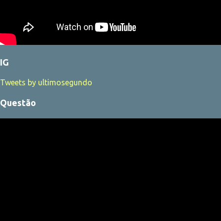
IG
Tweets by ultimosegundo
Questão