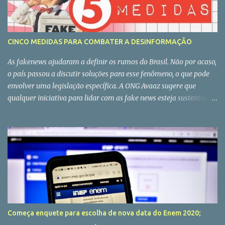
ambientais. Qual o impacto das decisões do Conama? A quem
elas interessam? Quais os argumentos do Ministério do Meio
Ambiente? Como funciona o conselho e o que mudou em sua
CINCO MEDIDAS PARA COMBATER A DESINFORMAÇÃO
composição no governo Bolsonaro? Existem outras brechas legais
para mudar a legislação ambiental? No Ao Ponto desta quarta-
As fakenews ajudaram a definir os rumos do Brasil. Não por acaso,
feira conversamos com o repórter Lean...
o país passou a discutir soluções para esse fenômeno, o que pode
envolver uma legislação específica. A ONG Avaaz sugere que
qualquer iniciativa para lidar com as fake news esteja sustentada
em cinco pilares. No vídeo acima você vai saber quais são eles.
Começa enquete para escolha de nova data do Enem 2020;