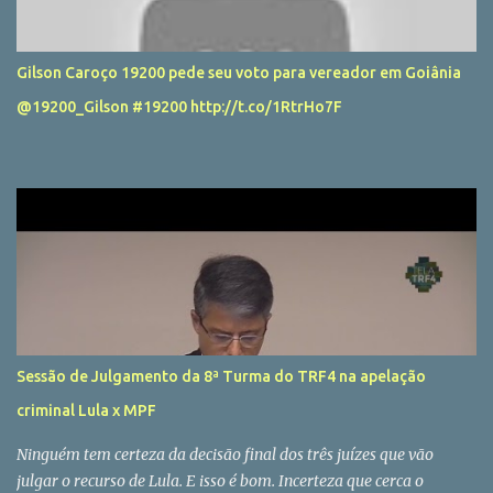
Gilson Caroço 19200 pede seu voto para vereador em Goiânia
@19200_Gilson #19200 http://t.co/1RtrHo7F
Sessão de Julgamento da 8ª Turma do TRF4 na apelação
criminal Lula x MPF
Ninguém tem certeza da decisão final dos três juízes que vão
julgar o recurso de Lula. E isso é bom. Incerteza que cerca o