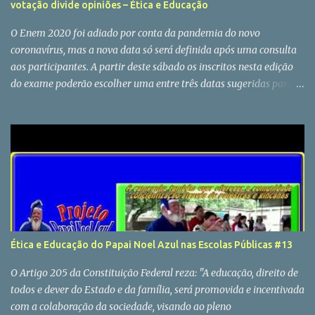
votação divide opiniões – Ética e Educação
O Enem 2020 foi adiado por conta da pandemia do novo
coronavírus, mas a nova data só será definida após uma consulta
aos participantes. A partir deste sábado os inscritos nesta edição
do exame poderão escolher uma entre três datas sugeridas para a
realização da prova. A votação vai até o dia 30 de junho.
Estudantes relataram erros no primeiro dia e enquete divide
opiniões. O Inep não respondeu aos comentários sobre erros na
enquete. Fonte: Começa enquete para escolha de nova data do
Enem 2020; votação divide opiniões / Twitter
Ética e Educação do Papai Noel Azul nas Escolas Públicas #13
O Artigo 205 da Constituição Federal reza: "A educação, direito de
todos e dever do Estado e da família, será promovida e incentivada
com a colaboração da sociedade, visando ao pleno