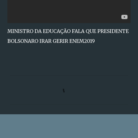
MINISTRO DA EDUCAÇÃO FALA QUE PRESIDENTE
BOLSONARO IRAR GERIR ENEM2019
C
o
m
e
n
t
á