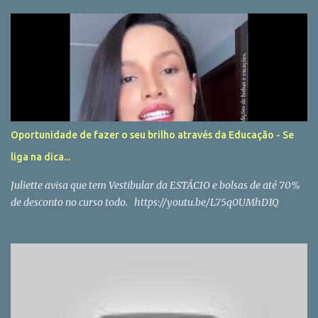
Oportunidade de fazer o seu brilho através da Educação - Se
liga na dica...
Juliette avisa que tem Vestibular da ESTÁCIO e bolsas de até 70%
de desconto no curso todo. https://youtu.be/L75q0UMhD1Q