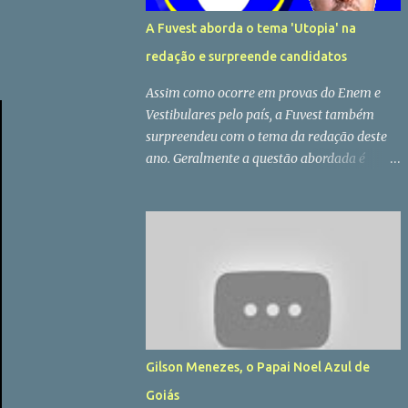
A Fuvest aborda o tema 'Utopia' na
redação e surpreende candidatos
Assim como ocorre em provas do Enem e
Vestibulares pelo país, a Fuvest também
surpreendeu com o tema da redação deste
ano. Geralmente a questão abordada é
relativa aos acontecimentos atuais, seja no
Brasil ou no Mundo, mas não
necessariamente as bancas examinadoras se
prendem as atualidades, e justamente por
isso falar de "Utopia" pode parecer um
assunto que poucos dominam por não estar
circulando nas redes sociais e pouquissimas
vezes ter sido abordado pela imprensa em
seus últimos editoriais. Cá para nós não
Gilson Menezes, o Papai Noel Azul de
deixa de ser cabuloso para muitos
Goiás
candidatos que concorrem à Fuvest, uma vez