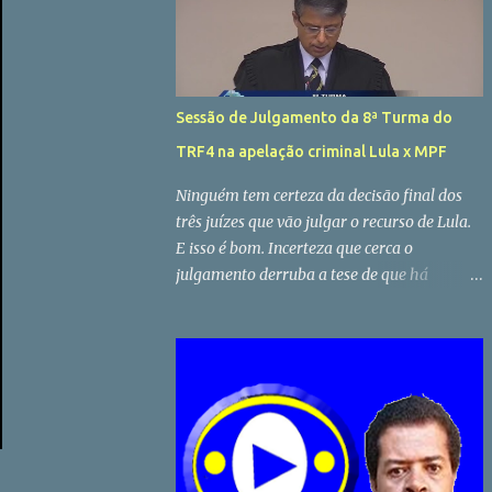
sonhei demais com esse resultado” , conta o
estudante, feliz por ingressar em uma das
universidades mais conceituadas do estado.
Ele conta que, inicialmente, dese...
Sessão de Julgamento da 8ª Turma do
TRF4 na apelação criminal Lula x MPF
Ninguém tem certeza da decisão final dos
três juízes que vão julgar o recurso de Lula.
E isso é bom. Incerteza que cerca o
julgamento derruba a tese de que há
perseguição política. Não haverá prisão,
ainda que haja condenação. O objetivo é
apenas impedir Lula candidato, não prende
lo. Ciro Gomes disse ter lido três vezes a
sentença de Moro sobre Lula. E não
conseguiu achar provas. Advogados
competentes já provaram minha inocência,
diz Lula em manifestação em Porto Alegre.