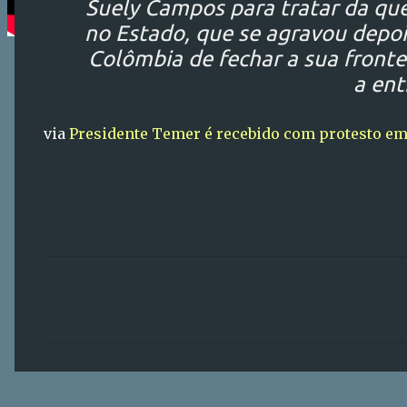
Suely Campos para tratar da qu
no Estado, que se agravou depoi
Colômbia de fechar a sua fronte
a en
via
Presidente Temer é recebido com protesto 
C
o
m
e
n