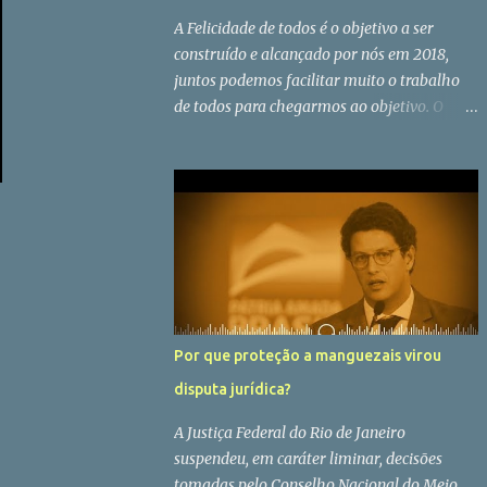
que os autores citados não faz parte do
A Felicidade de todos é o objetivo a ser
cotidiano dos alunos, mesmo que estejam na
construído e alcançado por nós em 2018,
grade curricular, e tenho a impressão que
juntos podemos facilitar muito o trabalho
muitos deles sequer tenham ouvido falar de
de todos para chegarmos ao objetivo. O
algum deles. Segundo informações de quem
importante é que todos sejam e estejam
fez a prova, o tema pedia que os candidatos
felizes.
escrevessem sobre a importância da utopia
e comparassem o mundo que busca a utopia
e o que não. O objetivo da redação, ainda de
ac...
Por que proteção a manguezais virou
disputa jurídica?
A Justiça Federal do Rio de Janeiro
suspendeu, em caráter liminar, decisões
tomadas pelo Conselho Nacional do Meio