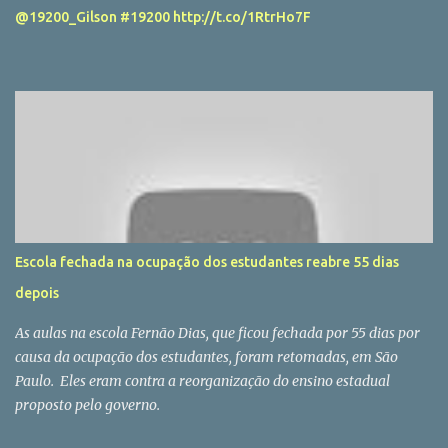
@19200_Gilson #19200 http://t.co/1RtrHo7F
resultado” , conta o estudante, feliz por ingressar em uma das
universidades mais conceituadas do estado. Ele conta que,
inicialmente, dese...
Escola fechada na ocupação dos estudantes reabre 55 dias
depois
As aulas na escola Fernão Dias, que ficou fechada por 55 dias por
causa da ocupação dos estudantes, foram retomadas, em São
Paulo. Eles eram contra a reorganização do ensino estadual
proposto pelo governo.