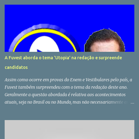
A Fuvest aborda o tema 'Utopia' na redação e surpreende
candidatos
Assim como ocorre em provas do Enem e Vestibulares pelo país, a
Fuvest também surpreendeu com o tema da redação deste ano.
Geralmente a questão abordada é relativa aos acontecimentos
atuais, seja no Brasil ou no Mundo, mas não necessariamente as
bancas examinadoras se prendem as atualidades, e justamente
por isso falar de "Utopia" pode parecer um assunto que poucos
dominam por não estar circulando nas redes sociais e
pouquissimas vezes ter sido abordado pela imprensa em seus