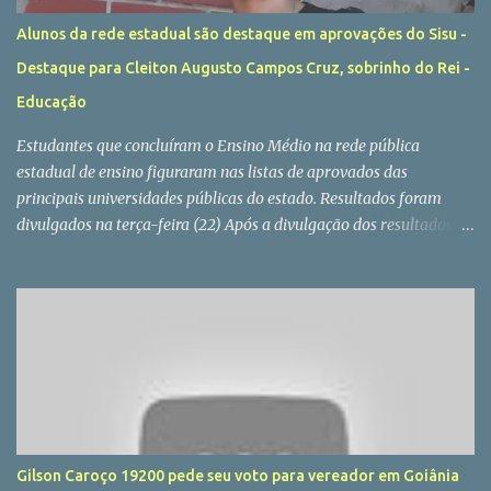
Alunos da rede estadual são destaque em aprovações do Sisu -
Destaque para Cleiton Augusto Campos Cruz, sobrinho do Rei -
Educação
Estudantes que concluíram o Ensino Médio na rede pública
estadual de ensino figuraram nas listas de aprovados das
principais universidades públicas do estado. Resultados foram
divulgados na terça-feira (22) Após a divulgação dos resultados do
Sisu 2022 (Sistema Unificado de Seleção), realizada na última
terça-feira (22/02), centenas de ex-alunos da rede estadual
celebraram o ingresso em algumas das principais instituições
públicas de ensino superior do país. Cleiton Augusto Campos Cruz,
de 17 anos, é um dos jovens que concluíram a 3ª série do Ensino
Médio no final do ano passado e que, agora, ingressam na
universidade. Aluno do Colégio Estadual Sebastião Alves de Souza,
em Goiânia, Cleiton conquistou o 1º lugar entre os candidatos
oriundos de escolas públicas, no curso de Geografia, da
Gilson Caroço 19200 pede seu voto para vereador em Goiânia
Universidade Federal de Goiás (UFG). “Eu sonhei demais com esse