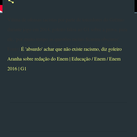
Vítima de ofensas racistas por parte de torcedores do Grêmio
durante jogo em 2014, goleiro falou ao G1 sobre a prova; para
ele, 'por muito tempo as questões raciais ficaram obscuras'.
Fonte:
É 'absurdo' achar que não existe racismo, diz goleiro
Aranha sobre redação do Enem | Educação / Enem / Enem
2016 | G1
C
o
m