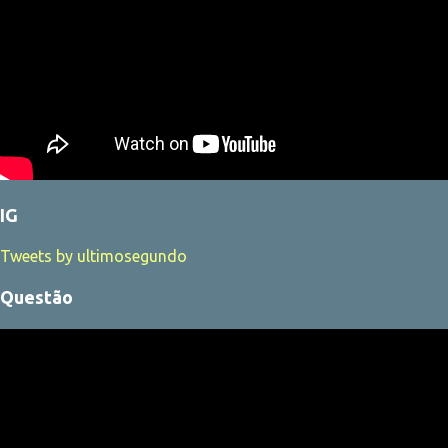
IG
Tweets by ultimosegundo
Questão