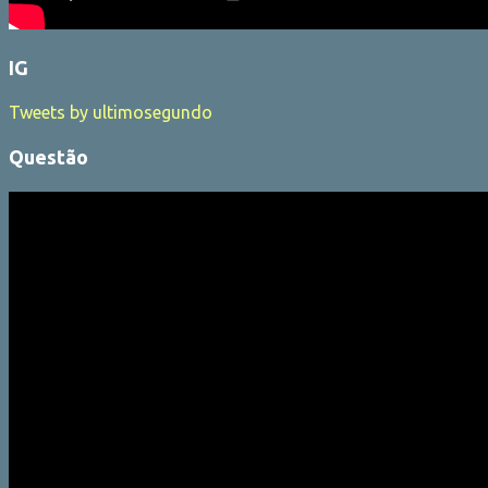
IG
Tweets by ultimosegundo
Questão