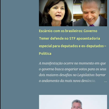
Iris é mato nesta terra, mas não é difícil
perceber o quanto todos em Goiás respeitam
a história do líder peemedebista que
mantém o estilo único de fazer política a
mais de meio século. Para aqueles que não
Escárnio com os brasileiros: Governo
se lembram, ou fazem questão de esquecer,
Temer defende no STF aposentadoria
todos os políticos de expressão em Goiás em
algum momento da sua vida pública teve
especial para deputados e ex-deputados –
alguma ligação com Iris Rezende. O
Politica
Governador Marconi Perillo, O Senador
Ronaldo Caiado, o Deputado Federal Thiago
A manifestação ocorre no momento em que
Peixoto, a Senadora Lúcia Vânia (tia do
o governo busca angariar votos para os seus
Deputado Marcos Abrão), Vanderlan
dois maiores desafios no Legislativo: barrar
Cardoso, entre outros, todos já passaram
o andamento da mais nova denúncia.
pelo PMDB ou apoiaram os projetos de Iris
Previdência, que reduz direitos e para os
Rezende em alguma eleição. O gover...
demais brasileiros. Criado em 1997, o PSSC
garante aos parlamentares benefícios como
aposentadoria integral, averbação de