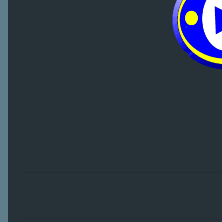
C
o
m