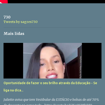
730
Tweets by sagres730
Mais lidas
Oportunidade de fazer o seu brilho através da Educação - Se
liga na dica...
Juliette avisa que tem Vestibular da ESTÁCIO e bolsas de até 70%