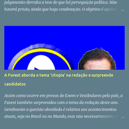
julgamento derruba a tese de que há perseguição política. Não
haverá prisão, ainda que haja condenação. O objetivo é apenas
impedir Lula candidato, não prende lo. Ciro Gomes disse ter lido
três vezes a sentença de Moro sobre Lula. E não conseguiu achar
provas. Advogados competentes já provaram minha inocência, diz
Lula em manifestação em Porto Alegre.
A Fuvest aborda o tema 'Utopia' na redação e surpreende
candidatos
Assim como ocorre em provas do Enem e Vestibulares pelo país, a
Fuvest também surpreendeu com o tema da redação deste ano.
Geralmente a questão abordada é relativa aos acontecimentos
atuais, seja no Brasil ou no Mundo, mas não necessariamente as
bancas examinadoras se prendem as atualidades, e justamente