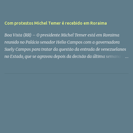
Com protestos Michel Temer é recebido em Roraima
Boa Vista (RR) – O presidente Michel Temer está em Roraima
reunido no Palácio senador Helio Campos com a governadora
Suely Campos para tratar da questão da entrada de venezuelanos
no Estado, que se agravou depois da decisão da última semana da
Colômbia de fechar a sua fronteira com a Venezuela para impedir
a entrada… via Presidente Temer é recebido com protesto em
Roraima — EXAME