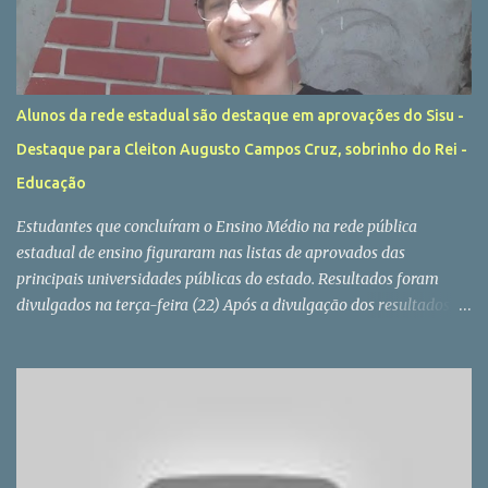
Alunos da rede estadual são destaque em aprovações do Sisu -
Destaque para Cleiton Augusto Campos Cruz, sobrinho do Rei -
Educação
Estudantes que concluíram o Ensino Médio na rede pública
estadual de ensino figuraram nas listas de aprovados das
principais universidades públicas do estado. Resultados foram
divulgados na terça-feira (22) Após a divulgação dos resultados do
Sisu 2022 (Sistema Unificado de Seleção), realizada na última
terça-feira (22/02), centenas de ex-alunos da rede estadual
celebraram o ingresso em algumas das principais instituições
públicas de ensino superior do país. Cleiton Augusto Campos Cruz,
de 17 anos, é um dos jovens que concluíram a 3ª série do Ensino
Médio no final do ano passado e que, agora, ingressam na