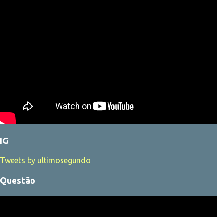
IG
Tweets by ultimosegundo
Questão