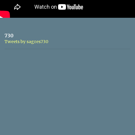
730
Tweets by sagres730