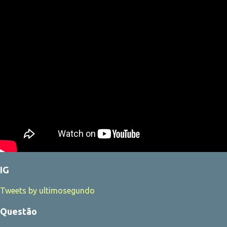
IG
Tweets by ultimosegundo
Questão