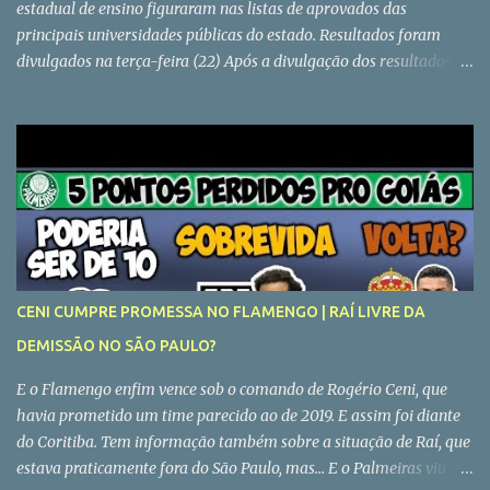
estadual de ensino figuraram nas listas de aprovados das
principais universidades públicas do estado. Resultados foram
divulgados na terça-feira (22) Após a divulgação dos resultados do
Sisu 2022 (Sistema Unificado de Seleção), realizada na última
terça-feira (22/02), centenas de ex-alunos da rede estadual
celebraram o ingresso em algumas das principais instituições
públicas de ensino superior do país. Cleiton Augusto Campos Cruz,
de 17 anos, é um dos jovens que concluíram a 3ª série do Ensino
Médio no final do ano passado e que, agora, ingressam na
universidade. Aluno do Colégio Estadual Sebastião Alves de Souza,
em Goiânia, Cleiton conquistou o 1º lugar entre os candidatos
oriundos de escolas públicas, no curso de Geografia, da
CENI CUMPRE PROMESSA NO FLAMENGO | RAÍ LIVRE DA
Universidade Federal de Goiás (UFG). “Eu sonhei demais com esse
DEMISSÃO NO SÃO PAULO?
resultado” , conta o estudante, feliz por ingressar em uma das
universidades mais conceituadas do estado. Ele conta que,
E o Flamengo enfim vence sob o comando de Rogério Ceni, que
inicialmente, dese...
havia prometido um time parecido ao de 2019. E assim foi diante
do Coritiba. Tem informação também sobre a situação de Raí, que
estava praticamente fora do São Paulo, mas... E o Palmeiras viu sua