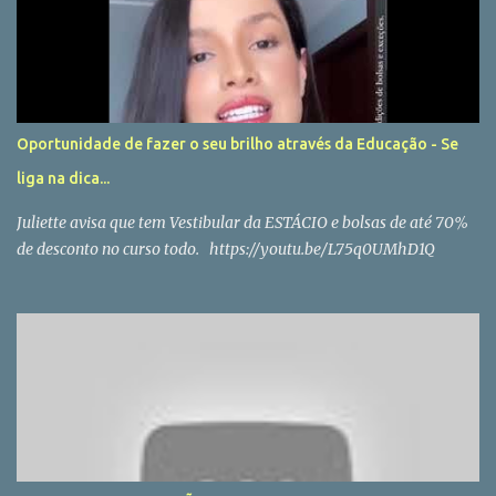
Oportunidade de fazer o seu brilho através da Educação - Se
liga na dica...
Juliette avisa que tem Vestibular da ESTÁCIO e bolsas de até 70%
de desconto no curso todo. https://youtu.be/L75q0UMhD1Q