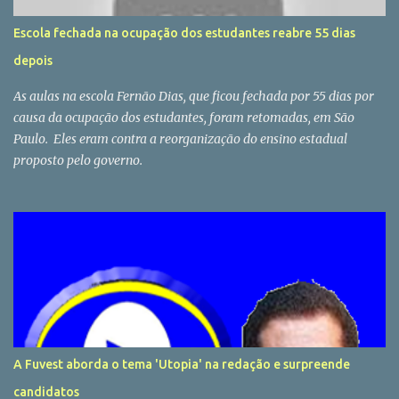
Escola fechada na ocupação dos estudantes reabre 55 dias
depois
As aulas na escola Fernão Dias, que ficou fechada por 55 dias por
causa da ocupação dos estudantes, foram retomadas, em São
Paulo. Eles eram contra a reorganização do ensino estadual
proposto pelo governo.
A Fuvest aborda o tema 'Utopia' na redação e surpreende
candidatos