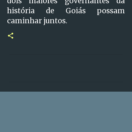
dois maiores governantes da
história de Goiás possam
caminhar juntos.
C
o
m
e
n
t
á
r
i