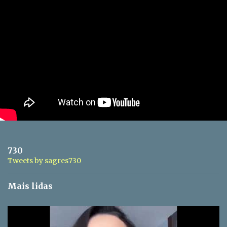
730
Tweets by sagres730
Mais lidas