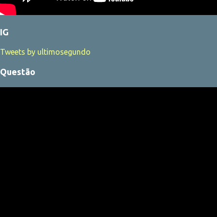
IG
Tweets by ultimosegundo
Questão