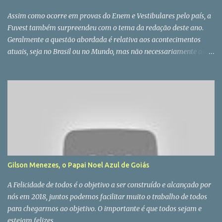
Assim como ocorre em provas do Enem e Vestibulares pelo país, a
Fuvest também surpreendeu com o tema da redação deste ano.
Geralmente a questão abordada é relativa aos acontecimentos
atuais, seja no Brasil ou no Mundo, mas não necessariamente as
bancas examinadoras se prendem as atualidades, e justamente
por isso falar de "Utopia" pode parecer um assunto que poucos
dominam por não estar circulando nas redes sociais e
pouquissimas vezes ter sido abordado pela imprensa em seus
últimos editoriais. Cá para nós não deixa de ser cabuloso para
muitos candidatos que concorrem à Fuvest, uma vez que os
autores citados não faz parte do cotidiano dos alunos, mesmo que
estejam na grade curricular, e tenho a impressão que muitos deles
sequer tenham ouvido falar de algum deles. Segundo informações
Gilson Menezes, o Papai Noel Azul de Goiás
de quem fez a prova, o tema pedia que os candidatos escrevessem
sobre a importância da utopia e comparassem o mundo que busca
A Felicidade de todos é o objetivo a ser construído e alcançado por
a utopia e o que não. O objetivo da redação, ainda de ac...
nós em 2018, juntos podemos facilitar muito o trabalho de todos
para chegarmos ao objetivo. O importante é que todos sejam e
estejam felizes.