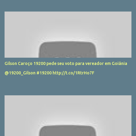
invencibilidade acabar e agora terá um esquema diferente para
chegar no Equador com menos desfalques para a Libertadores.
Por fim, a derrota do Santos no Brasileirão, a chance de Cristiano
Ronaldo voltar ao Real Madrid e a decisão maluca na Major
League Soccer. Link do vídeo: https://youtu.be/y1ZJco2JvoU
Gilson Caroço 19200 pede seu voto para vereador em Goiânia
@19200_Gilson #19200 http://t.co/1RtrHo7F