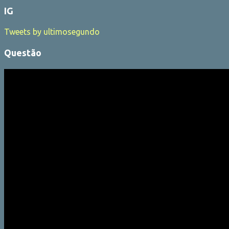
IG
Tweets by ultimosegundo
Questão