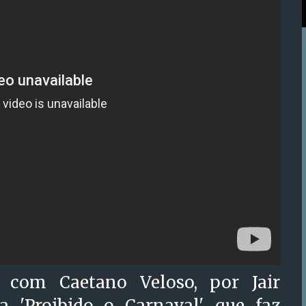
o com Caetano Veloso, por Jair
 'Proibido o Carnaval', que faz