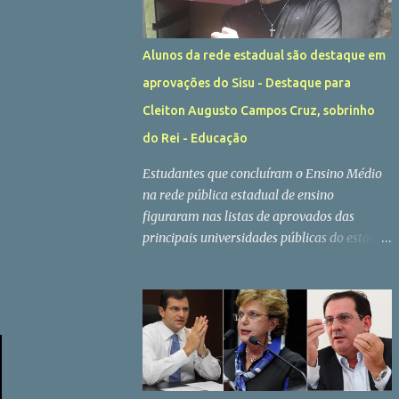
Alunos da rede estadual são destaque em
aprovações do Sisu - Destaque para
Cleiton Augusto Campos Cruz, sobrinho
do Rei - Educação
Estudantes que concluíram o Ensino Médio
na rede pública estadual de ensino
figuraram nas listas de aprovados das
principais universidades públicas do estado.
Resultados foram divulgados na terça-feira
(22) Após a divulgação dos resultados do
Sisu 2022 (Sistema Unificado de Seleção),
realizada na última terça-feira (22/02),
centenas de ex-alunos da rede estadual
celebraram o ingresso em algumas das
principais instituições públicas de ensino