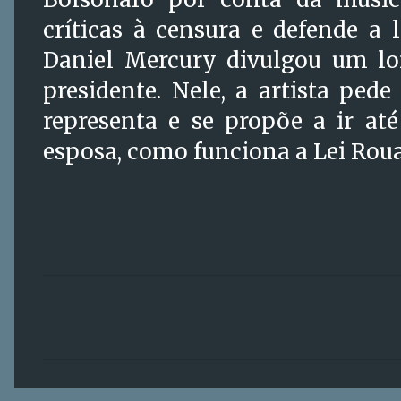
críticas à censura e defende a 
Daniel Mercury divulgou um l
presidente. Nele, a artista pede
representa e se propõe a ir até
esposa, como funciona a Lei Roua
C
o
m
e